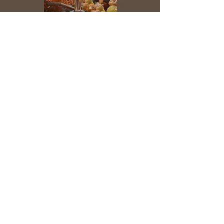
LA MAPPA PER GIUNGERE A
CASA CAVEAU VINO SANTO
Eccovi mappa e depliant della Casa
Caveau Vino Santo!
MAPPA
DEPLIANT