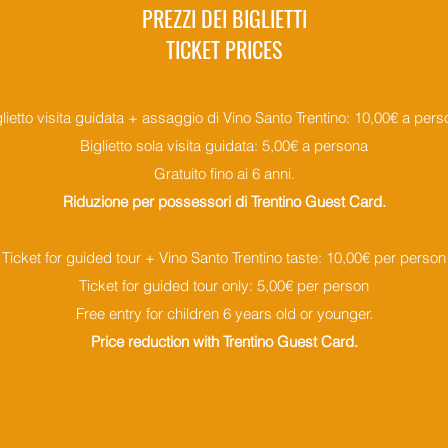
PREZZI DEI BIGLIETTI
TICKET PRICES
lietto visita guidata + assaggio di Vino Santo Trentino: 10,00€ a per
Biglietto sola visita guidata: 5,00€ a persona
Gratuito fino ai 6 anni.
Riduzione per possessori di Trentino Guest Card.
Ticket for guided tour + Vino Santo Trentino taste: 10,00€ per person
Ticket for guided tour only: 5,00€ per person
Free entry for children 6 years old or younger.
Price reduction with Trentino Guest Card.