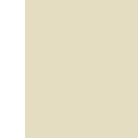
10.00 a.m. - 11.00